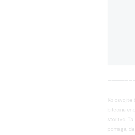
——————
Ko osvojite 
bitcoina eno
storitve. Ta
pomaga, da 