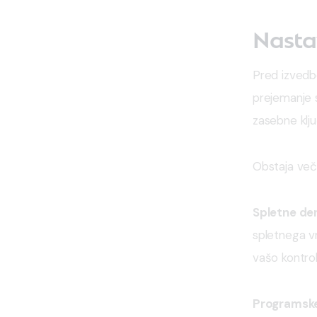
Nastav
Pred izvedbo
prejemanje s
zasebne klju
Obstaja več 
Spletne de
spletnega v
vašo kontrol
Programske