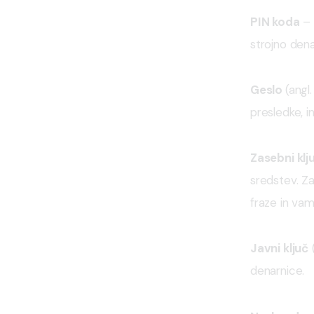
PIN koda
 –
strojno den
Geslo 
(angl
presledke, 
Zasebni klj
sredstev. Za
fraze in vam
Javni ključ
 
denarnice.