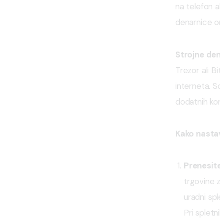
na telefon a
denarnice o
Strojne de
Trezor ali B
interneta. S
dodatnih kor
Kako nastav
Prenesit
trgovine z
uradni spl
Pri spletn