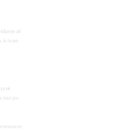
ljanje ali 
ki hrani 
 prek 
 niso po 
o prenesete 