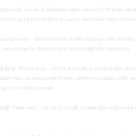
 zaporedje številk, ki odklepajo vašo napravo. PIN koda varu
arnico in je ne potrebujete pri uvozu semenske fraze na nov
. passphrase) – dodatna fraza, ki lahko vsebuje črke, številke,
in vam omogoča dodaten nivo zaščite digitalne denarnice.
uč
 (angl. Private key) – niz črk in številk, ki predstavljajo dos
sebni ključ se zaradi praktičnosti večinoma izraža v obliki s
 ga ni potrebno poznati.
(angl. Public key) – niz črk in številk, iz katerega se generira 