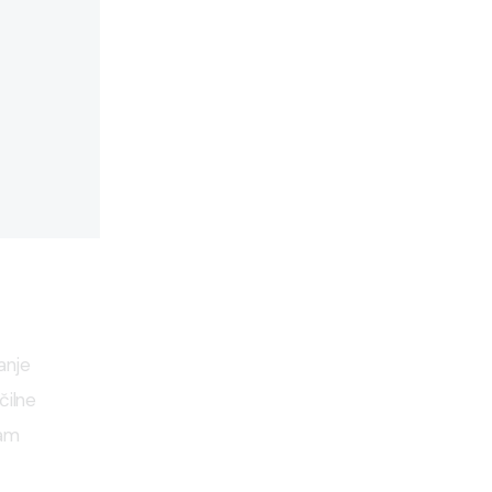
anje 
čilne 
am 