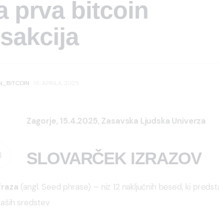
a prva bitcoin
nsakcija
N_BITCOIN
15. APRILA, 2025
Zagorje, 15.4.2025, Zasavska Ljudska Univerza
SLOVARČEK IZRAZOV
fraza
 (angl. Seed phrase) – niz 12 naključnih besed, ki predsta
aših sredstev