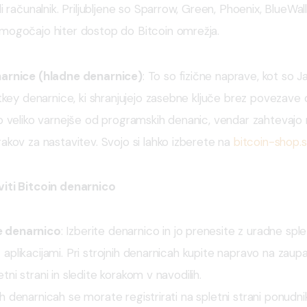
li računalnik. Priljubljene so Sparrow, Green, Phoenix, BlueWal
mogočajo hiter dostop do Bitcoin omrežja.
narnice (hladne denarnice)
: To so fizične naprave, kot so J
itkey denarnice, ki shranjujejo zasebne ključe brez povezave 
o veliko varnejše od programskih denanic, vendar zahtevajo 
akov za nastavitev. Svojo si lahko izberete na 
bitcoin-shop.s
iti Bitcoin denarnico
e denarnico
: Izberite denarnico in jo prenesite z uradne splet
 aplikacijami. Pri strojnih denarnicah kupite napravo na zaup
etni strani in sledite korakom v navodilih.
ih denarnicah se morate registrirati na spletni strani ponudni