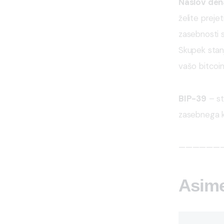
Naslov dena
želite preje
zasebnosti 
Skupek stanj
vašo bitcoin
BIP-39
 – s
zasebnega kl
——————
Asime