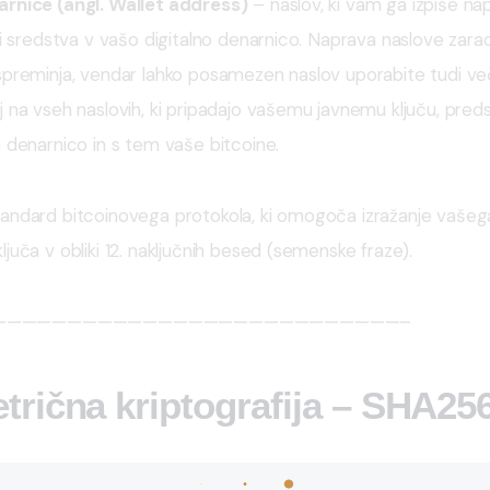
rnice (angl. Wallet address)
 – naslov, ki vam ga izpiše na
ti sredstva v vašo digitalno denarnico. Naprava naslove zaradi
spreminja, vendar lahko posamezen naslov uporabite tudi več
 na vseh naslovih, ki pripadajo vašemu javnemu ključu, predst
 denarnico in s tem vaše bitcoine.
tandard bitcoinovega protokola, ki omogoča izražanje vašeg
juča v obliki 12. naključnih besed (semenske fraze).
———————————————————————————–
trična kriptografija – SHA25