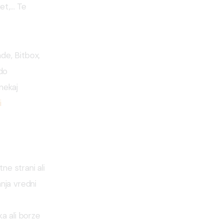
let,… Te 
ade, Bitbox, 
do 
nekaj 
i
ne strani ali
anja vredni
ka ali borze