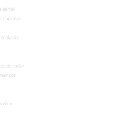
je samo 
o napravo.
 znake in 
top do vaših 
emenske 
naslov 