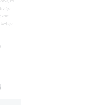
prava, ko 
 višje 
krat. 
avljajo 
a 
6