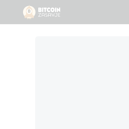
Domov
Blog
Varna hramba bitcoina in vaša p
Kontakt