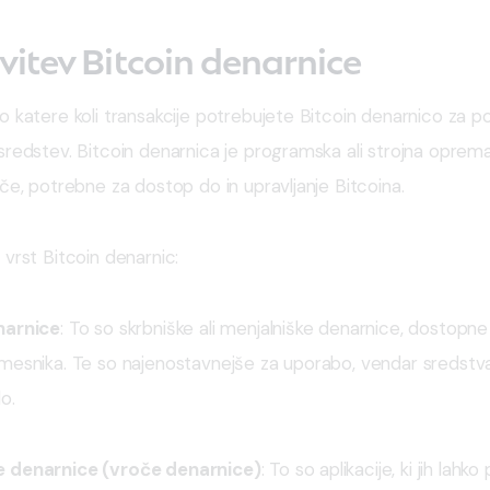
itev Bitcoin denarnice
 katere koli transakcije potrebujete Bitcoin denarnico za poši
redstev. Bitcoin denarnica je programska ali strojna oprema, 
če, potrebne za dostop do in upravljanje Bitcoina.
vrst Bitcoin denarnic:
narnice
: To so skrbniške ali menjalniške denarnice, dostopne
mesnika. Te so najenostavnejše za uporabo, vendar sredstva
o.
 denarnice (vroče denarnice)
: To so aplikacije, ki jih lahk