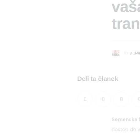
vaš
tra
BY
ADMI
Deli ta članek
Semenska 
dostop do v